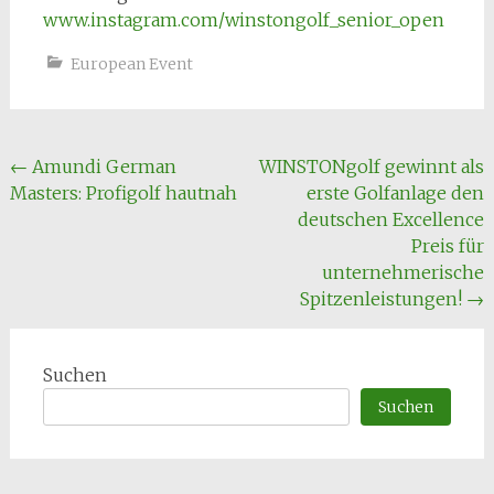
www.instagram.com/winstongolf_senior_open
European Event
Beitragsnavigation
←
Amundi German
WINSTONgolf gewinnt als
Masters: Profigolf hautnah
erste Golfanlage den
deutschen Excellence
Preis für
unternehmerische
Spitzenleistungen!
→
Suchen
Suchen